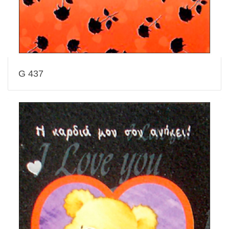
G 437