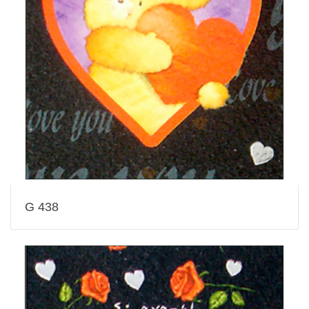
G 438