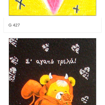
G 427