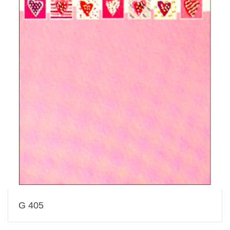
G 405