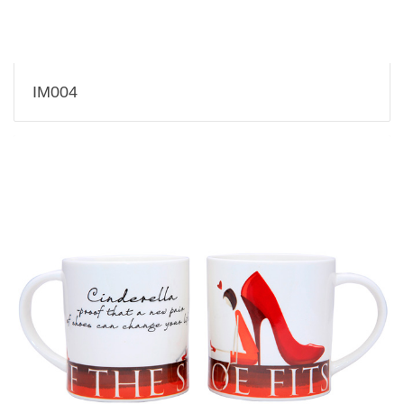
IM004