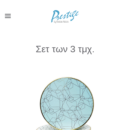
Σετ των 3 τμχ.