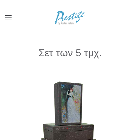
Σετ των 5 τμχ.