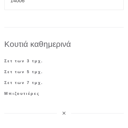
14006
Κουτιά καθημερινά
Σετ των 3 τμχ.
Σετ των 5 τμχ.
Σετ των 7 τμχ.
Μπιζουτιέρες